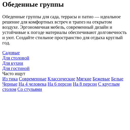
Обеденные группы
Обеденные группы для сада, террасы и патио — идеальное
решение для комфортных встреч и трапез на открытом
воздухе. Эргономичная мебель, современный дизайн и
устойчивые к погоде материалы обеспечивают долговечность
и уют. Создайте стильное пространство для отдыха круглый
год.
Садовые
Для столовой
Для кухни
Для гостиной
Часто ищут
Из тика
Современные
Классические
Мягкие
Бежевые
Белые
Черные
На 4 человека
На 6 персон
На 8 персон
С круглым
столом
Со стульями