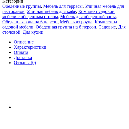
Категории
Обеденные группы
,
Мебель для террасы
,
Уличная мебель для
ресторанов
,
Уличная мебель для кафе
,
Комплект садовой
мебели с обеденным столом
,
Мебель для обеденной зоны
,
Обеденная зона на 6 персон
,
Мебель из роупа
,
Комплекты
садовой мебели
,
Обеденная группа на 6 персон
,
Садовые
,
Для
столовой
,
Для кухни
Описание
Характеристики
Оплата
Доставка
Отзывы (0)