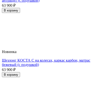
антрацит (с подушкой)
63 900
₽
В корзину
Новинка
Шезлонг КОСТА С на колесах, каркас карбон, матрас
бежевый (с подушкой)
63 900
₽
В корзину