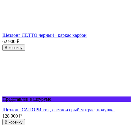
Шезлонг ЛЕТТО черный - каркас карбон
62 900
₽
В корзину
Представлен в шоуруме
Шезлонг САПОРИ тик, светло-серый матрас, подушка
128 900
₽
В корзину