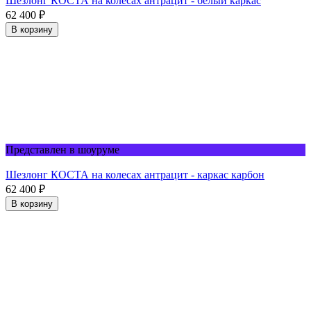
Шезлонг КОСТА на колесах антрацит - белый каркас
62 400
₽
В корзину
Представлен в шоуруме
Шезлонг КОСТА на колесах антрацит - каркас карбон
62 400
₽
В корзину