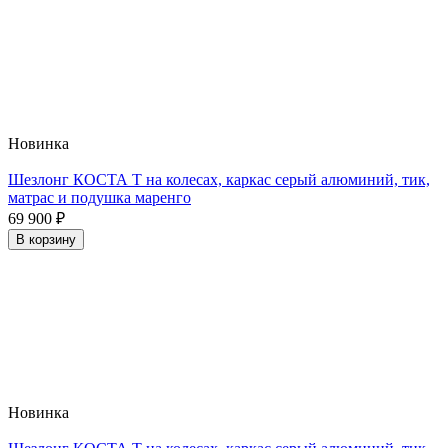
Новинка
Шезлонг КОСТА Т на колесах, каркас серый алюминий, тик,
матрас и подушка маренго
69 900
₽
В корзину
Новинка