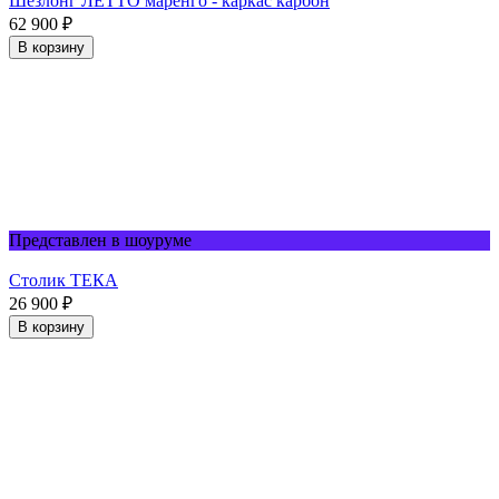
Шезлонг ЛЕТТО маренго - каркас карбон
62 900
₽
В корзину
Представлен в шоуруме
Столик TЕКА
26 900
₽
В корзину