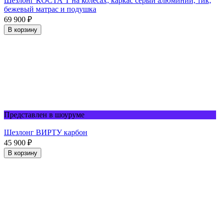
Шезлонг КОСТА Т на колесах, каркас серый алюминий, тик,
бежевый матрас и подушка
69 900
₽
В корзину
Представлен в шоуруме
Шезлонг ВИРТУ карбон
45 900
₽
В корзину