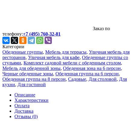
Заказ по
телефону:
+7 (495) 760-32-81
Категории
Обеденные группы
,
Мебель для террасы
,
Уличная мебель для
ресторанов
,
Уличная мебель для кафе
,
Обеденные группы со
стульями
,
Комплект садовой мебели с обеденным столом
,
Мебель для обеденной зоны
,
Обеденная зона на 6 персон
,
Черные обеденные зоны
,
Обеденная группа на 6 персон
,
Обеденная группа на 8 персон
,
Садовые
,
Для столовой
,
Для
кухни
,
Для гостиной
Описание
Характеристики
Оплата
Доставка
Отзывы (0)