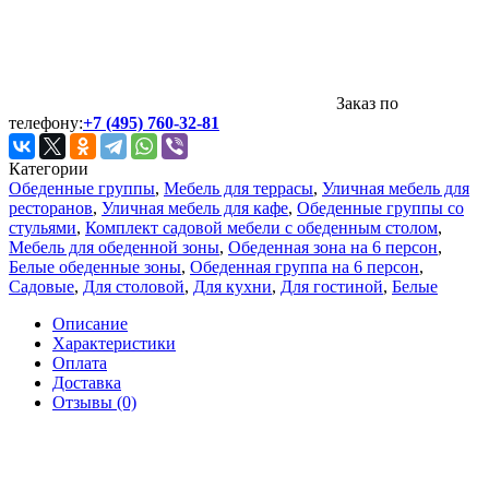
Заказ по
телефону:
+7 (495) 760-32-81
Категории
Обеденные группы
,
Мебель для террасы
,
Уличная мебель для
ресторанов
,
Уличная мебель для кафе
,
Обеденные группы со
стульями
,
Комплект садовой мебели с обеденным столом
,
Мебель для обеденной зоны
,
Обеденная зона на 6 персон
,
Белые обеденные зоны
,
Обеденная группа на 6 персон
,
Садовые
,
Для столовой
,
Для кухни
,
Для гостиной
,
Белые
Описание
Характеристики
Оплата
Доставка
Отзывы (0)