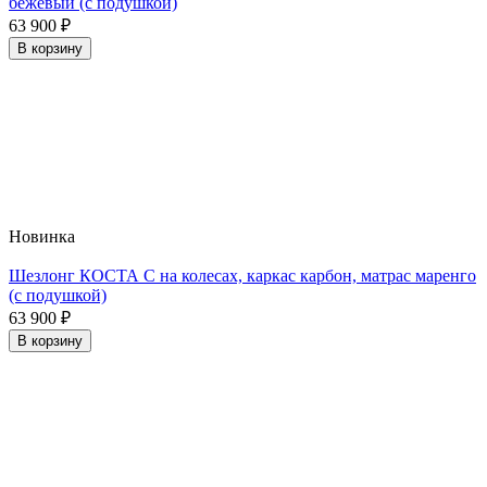
бежевый (с подушкой)
63 900
₽
В корзину
Новинка
Шезлонг КОСТА С на колесах, каркас карбон, матрас маренго
(с подушкой)
63 900
₽
В корзину