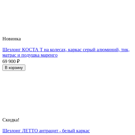
Новинка
Шезлонг КОСТА Т на колесах, каркас серый алюминий, тик,
матрас и подушка маренго
69 900
₽
В корзину
Скидка!
Шезлонг ЛЕТТО антрацит - белый каркас