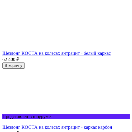
Шезлонг КОСТА на колесах антрацит - белый каркас
62 400
₽
В корзину
Представлен в шоуруме
Шезлонг КОСТА на колесах антрацит - каркас карбон