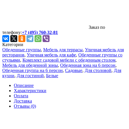
Заказ по
телефону:
+7 (495) 760-32-81
Категории
Обеденные группы
,
Мебель для террасы
,
Уличная мебель для
ресторанов
,
Уличная мебель для кафе
,
Обеденные группы со
стульями
,
Комплект садовой мебели с обеденным столом
,
Мебель для обеденной зоны
,
Обеденная зона на 6 персон
,
Обеденная группа на 6 персон
,
Садовые
,
Для столовой
,
Для
кухни
,
Для гостиной
,
Белые
Описание
Характеристики
Оплата
Доставка
Отзывы (0)