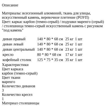
Описание
Материалы: всесезонный алюминий, ткань для улицы,
искусственный камень, веревочное плетение (РОУП)
Цвет: каркас карбон (темно-серый) / подушки маренго (серый)
/ столешница темно-серый искусственный камень с рисунком
"под камень"
диван правый
140 * 80 * 68 см
25 кг
1 шт
диван левый
140 * 80 * 68 см
25 кг
1 шт
диван центральный
140 * 80 * 68 см
23 кг
1 шт
кресло
80 * 80 * 68 см
17 кг
1 шт
кофейный столик
125 * 75 * 35 см
35 кг
1 шт
Характеристики
Цвет каркаса
карбон (темно-серый)
Цвет ткани
маренго
Количество диванов
3
Количество кресел
1
Материал столешницы