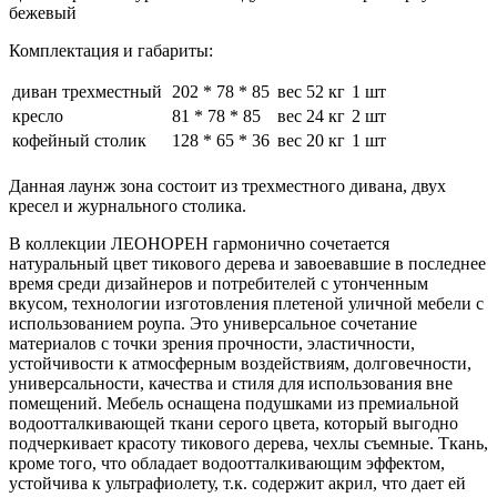
бежевый
Комплектация и габариты:
диван трехместный
202 * 78 * 85
вес 52 кг
1 шт
кресло
81 * 78 * 85
вес 24 кг
2 шт
кофейный столик
128 * 65 * 36
вес 20 кг
1 шт
Данная лаунж зона состоит из трехместного дивана, двух
кресел и журнального столика.
В коллекции ЛЕОНОРЕН гармонично сочетается
натуральный цвет тикового дерева и завоевавшие в последнее
время среди дизайнеров и потребителей с утонченным
вкусом, технологии изготовления плетеной уличной мебели с
использованием роупа. Это универсальное сочетание
материалов с точки зрения прочности, эластичности,
устойчивости к атмосферным воздействиям, долговечности,
универсальности, качества и стиля для использования вне
помещений. Мебель оснащена подушками из премиальной
водоотталкивающей ткани серого цвета, который выгодно
подчеркивает красоту тикового дерева, чехлы съемные. Ткань,
кроме того, что обладает водоотталкивающим эффектом,
устойчива к ультрафиолету, т.к. содержит акрил, что дает ей