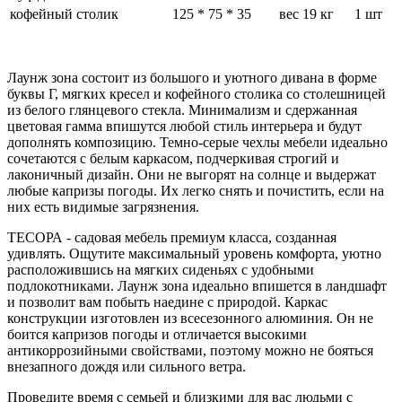
кофейный столик
125 * 75 * 35
вес 19 кг
1 шт
Лаунж зона состоит из большого и уютного дивана в форме
буквы Г, мягких кресел и кофейного столика со столешницей
из белого глянцевого стекла. Минимализм и сдержанная
цветовая гамма впишутся любой стиль интерьера и будут
дополнять композицию. Темно-серые чехлы мебели идеально
сочетаются с белым каркасом, подчеркивая строгий и
лаконичный дизайн. Они не выгорят на солнце и выдержат
любые капризы погоды. Их легко снять и почистить, если на
них есть видимые загрязнения.
ТЕСОРА - садовая мебель премиум класса, созданная
удивлять. Ощутите максимальный уровень комфорта, уютно
расположившись на мягких сиденьях с удобными
подлокотниками. Лаунж зона идеально впишется в ландшафт
и позволит вам побыть наедине с природой. Каркас
конструкции изготовлен из всесезонного алюминия. Он не
боится капризов погоды и отличается высокими
антикоррозийными свойствами, поэтому можно не бояться
внезапного дождя или сильного ветра.
Проведите время с семьей и близкими для вас людьми с