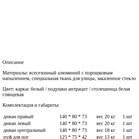
Описание
Материалы: всесезонный алюминий с порошковым
напылением, специальная ткань для улицы, закаленное стекло
Цвет: каркас белый / подушки антрацит / столешница белая
глянцевая
Комплектация и габариты:
диван правый
140 * 80 * 73
вес 20 кг
1 шт
диван левый
140 * 80 * 73
вес 20 кг
1 шт
диван центральный
140 * 80 * 73
вес 18 кг
1 шт
пуф для ног
125 * 75 * 42
вес 13 кг
1 шт