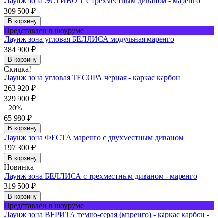
Лаунж зона ЭСТИВО T с трехместным диваном - маренго
309 500
₽
В корзину
Представлен в шоуруме
Лаунж зона угловая БЕЛЛИСА модульная маренго
384 900
₽
В корзину
Скидка!
Лаунж зона угловая ТЕСОРА черная - каркас карбон
263 920
₽
329 900
₽
- 20%
65 980
₽
В корзину
Лаунж зона ФЕСТА маренго с двухместным диваном
197 300
₽
В корзину
Новинка
Лаунж зона БЕЛЛИСА с трехместным диваном - маренго
319 500
₽
В корзину
Представлен в шоуруме
Лаунж зона ВЕРИТА темно-серая (маренго) - каркас карбон -