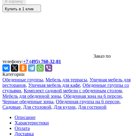
В корзину
Купить в 1 клик
Заказ по
телефону:
+7 (495) 760-32-81
Категории
Обеденные группы
,
Мебель для террасы
,
Уличная мебель для
ресторанов
,
Уличная мебель для кафе
,
Обеденные группы со
стульями
,
Комплект садовой мебели с обеденным столом
,
Мебель для обеденной зоны
,
Обеденная зона на 6 персон
,
Черные обеденные зоны
,
Обеденная группа на 6 персон
,
Садовые
,
Для столовой
,
Для кухни
,
Для гостиной
Описание
Характеристики
Оплата
Доставка