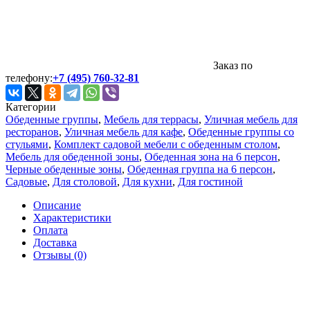
Заказ по
телефону:
+7 (495) 760-32-81
Категории
Обеденные группы
,
Мебель для террасы
,
Уличная мебель для
ресторанов
,
Уличная мебель для кафе
,
Обеденные группы со
стульями
,
Комплект садовой мебели с обеденным столом
,
Мебель для обеденной зоны
,
Обеденная зона на 6 персон
,
Черные обеденные зоны
,
Обеденная группа на 6 персон
,
Садовые
,
Для столовой
,
Для кухни
,
Для гостиной
Описание
Характеристики
Оплата
Доставка
Отзывы (0)