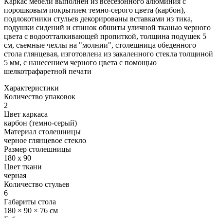
Каркас мебели выполнен из всесезонного алюминия с
порошковым покрытием темно-серого цвета (карбон),
подлокотники стульев декорированы вставками из тика,
подушки сидений и спинок обшиты уличной тканью черного
цвета с водоотталкивающей пропиткой, толщина подушек 5
см, съемные чехлы на "молнии", столешница обеденного
стола глянцевая, изготовлена из закаленного стекла толщиной
5 мм, с нанесением черного цвета с помощью
шелкотрафаретной печати
Характеристики
Количество упаковок
2
Цвет каркаса
карбон (темно-серый)
Материал столешницы
черное глянцевое стекло
Размер столешницы
180 x 90
Цвет ткани
черная
Количество стульев
6
Габариты стола
180 × 90 × 76 см