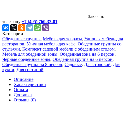
Заказ по
телефону:
+7 (495) 760-32-81
Категории
Обеденные группы
,
Мебель для террасы
,
Уличная мебель для
ресторанов
,
Уличная мебель для кафе
,
Обеденные группы со
стульями
,
Комплект садовой мебели с обеденным столом
,
Мебель для обеденной зоны
,
Обеденная зона на 6 персон
,
Черные обеденные зоны
,
Обеденная группа на 6 персон
,
Обеденная группа на 8 персон
,
Садовые
,
Для столовой
,
Для
кухни
,
Для гостиной
Описание
Характеристики
Оплата
Доставка
Отзывы (0)